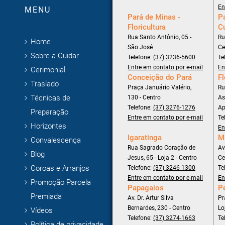
En
MENU
Pará de Minas -
Pa
Floricultura
C
Rua Santo Antônio, 05 -
Ru
Home
São José
Ce
Sobre a Cuidar
Telefone:
(37) 3236-5600
Te
Entre em contato por e-mail
En
Cerimonial
Conceição do Pará
Fl
Traslado
Praça Januário Valério,
Ru
Técnicas de
130 - Centro
As
Telefone:
(37) 3276-1276
Ap
Preparação
Entre em contato por e-mail
Te
Horizontes
En
Igaratinga
M
Convalescença
Rua Sagrado Coração de
Av
Blog
Jesus, 65 - Loja 2 - Centro
Ce
Coroas e Arranjos
Telefone:
(37) 3246-1300
Te
Entre em contato por e-mail
En
Promoção Parcela
Papagaios
P
Premiada
Av. Dr. Artur Silva
Pr
Bernardes, 230 - Centro
Lo
Vídeos
Telefone:
(37) 3274-1663
Te
Política de privacidade