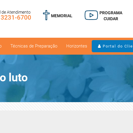
l de Atendimento
PROGRAMA
MEMORIAL
) 3231-6700
CUIDAR
o
Técnicas de Preparação
Horizontes
Portal do Cli
o luto