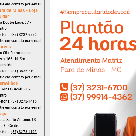
tre em contato por e-mail
rá de Minas - Loja
uidar
a Doutor Lage, 37 -
ntro
lefone:
(37) 3232-6770
tre em contato por e-mail
orestal
a São Francisco de
sis, 166 - N. Sra.
arecida
lefone:
(31) 3536-2191
tre em contato por e-mail
aravilhas
. Minas Gerais, 60 -
ntro
lefone:
(37) 3272-1415
tre em contato por e-mail
equi
aça Santo Antônio, 13 -
ja 8 - Centro
lefone:
(37) 3278-1199