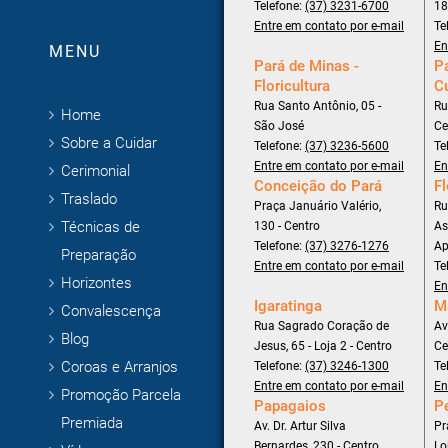
Telefone:
(37) 3231-6700
18
Entre em contato por e-mail
Te
En
MENU
Pará de Minas -
Pa
Floricultura
C
Rua Santo Antônio, 05 -
Ru
Home
São José
Ce
Sobre a Cuidar
Telefone:
(37) 3236-5600
Te
Entre em contato por e-mail
En
Cerimonial
Conceição do Pará
Fl
Traslado
Praça Januário Valério,
Ru
Técnicas de
130 - Centro
As
Telefone:
(37) 3276-1276
Ap
Preparação
Entre em contato por e-mail
Te
Horizontes
En
Igaratinga
M
Convalescença
Rua Sagrado Coração de
Av
Blog
Jesus, 65 - Loja 2 - Centro
Ce
Coroas e Arranjos
Telefone:
(37) 3246-1300
Te
Entre em contato por e-mail
En
Promoção Parcela
Papagaios
P
Premiada
Av. Dr. Artur Silva
Pr
Bernardes, 230 - Centro
Lo