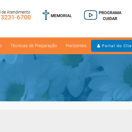
l de Atendimento
PROGRAMA
MEMORIAL
) 3231-6700
CUIDAR
o
Técnicas de Preparação
Horizontes
Portal do Cli