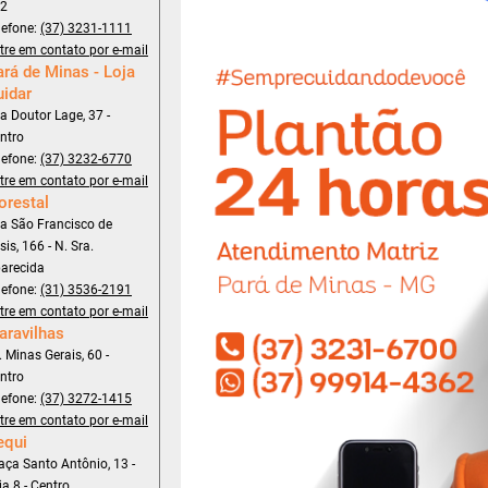
2
lefone:
(37) 3231-1111
tre em contato por e-mail
rá de Minas - Loja
uidar
a Doutor Lage, 37 -
ntro
lefone:
(37) 3232-6770
tre em contato por e-mail
orestal
a São Francisco de
sis, 166 - N. Sra.
arecida
lefone:
(31) 3536-2191
tre em contato por e-mail
aravilhas
. Minas Gerais, 60 -
ntro
lefone:
(37) 3272-1415
tre em contato por e-mail
equi
aça Santo Antônio, 13 -
ja 8 - Centro