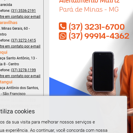
arecida
lefone:
(31) 3536-2191
tre em contato por e-mail
aravilhas
. Minas Gerais, 60 -
ntro
lefone:
(37) 3272-1415
tre em contato por e-mail
equi
aça Santo Antônio, 13 -
ja 8 - Centro
lefone:
(37) 3278-1199
tre em contato por e-mail
tangui
aça Antônio dos Santos,
 - São Francisco
lefone:
(37) 3271-1696
tre em contato por e-mail
tiliza cookies
s da sua visita para melhorar nossos serviços e
sua experiência. Ao continuar, você concorda com nossa