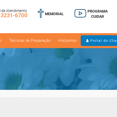
l de Atendimento
PROGRAMA
MEMORIAL
) 3231-6700
CUIDAR
o
Técnicas de Preparação
Horizontes
Portal do Cli