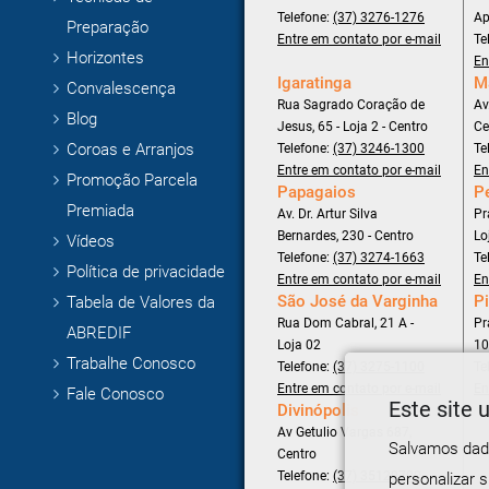
Telefone:
(37) 3276-1276
Ap
Preparação
Entre em contato por e-mail
Te
Horizontes
En
Igaratinga
M
Convalescença
Rua Sagrado Coração de
Av
Blog
Jesus, 65 - Loja 2 - Centro
Ce
Coroas e Arranjos
Telefone:
(37) 3246-1300
Te
Entre em contato por e-mail
En
Promoção Parcela
Papagaios
P
Premiada
Av. Dr. Artur Silva
Pr
Bernardes, 230 - Centro
Lo
Vídeos
Telefone:
(37) 3274-1663
Te
Política de privacidade
Entre em contato por e-mail
En
São José da Varginha
Pi
Tabela de Valores da
Rua Dom Cabral, 21 A -
Pr
ABREDIF
Loja 02
10
Trabalhe Conosco
Telefone:
(37) 3275-1100
Te
Entre em contato por e-mail
En
Fale Conosco
Este site u
Divinópolis
Av Getulio Vargas 687,
Salvamos dado
Centro
Telefone:
(37) 35120700
personalizar 