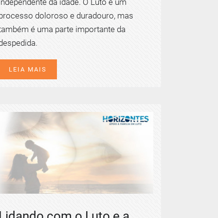
independente da idade. O Luto é um
processo doloroso e duradouro, mas
também é uma parte importante da
despedida.
LEIA MAIS
Lidando com o Luto e a