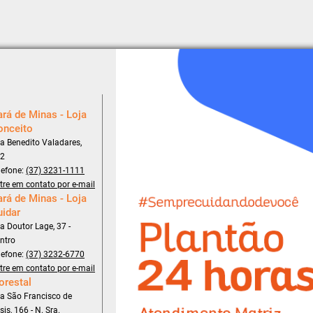
rá de Minas - Loja
onceito
a Benedito Valadares,
2
lefone:
(37) 3231-1111
tre em contato por e-mail
rá de Minas - Loja
uidar
a Doutor Lage, 37 -
ntro
lefone:
(37) 3232-6770
tre em contato por e-mail
orestal
a São Francisco de
sis, 166 - N. Sra.