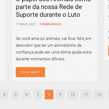
parte da nossa Rede de
Suporte durante o Luto
17 MAIO, 2021
COMENTÁRIOS
Se você ama os animais, vai ficar feliz em
descobrir que ter um animalzinho de
confiança pode ser uma ótima ajuda extra
durante momentos difíceis.
LEIA MAIS
4
5
6
7
8
9
10
11
12