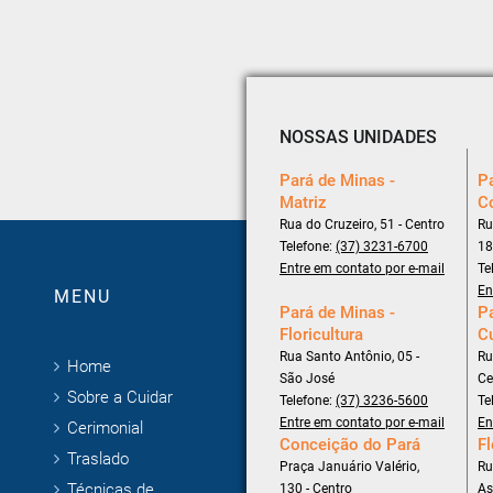
NOSSAS UNIDADES
Pará de Minas -
Pa
Matriz
C
Rua do Cruzeiro, 51 - Centro
Ru
Telefone:
(37) 3231-6700
18
Entre em contato por e-mail
Te
En
MENU
Pará de Minas -
Pa
Floricultura
C
Rua Santo Antônio, 05 -
Ru
Home
São José
Ce
Sobre a Cuidar
Telefone:
(37) 3236-5600
Te
Entre em contato por e-mail
En
Cerimonial
Conceição do Pará
Fl
Traslado
Praça Januário Valério,
Ru
Técnicas de
130 - Centro
As