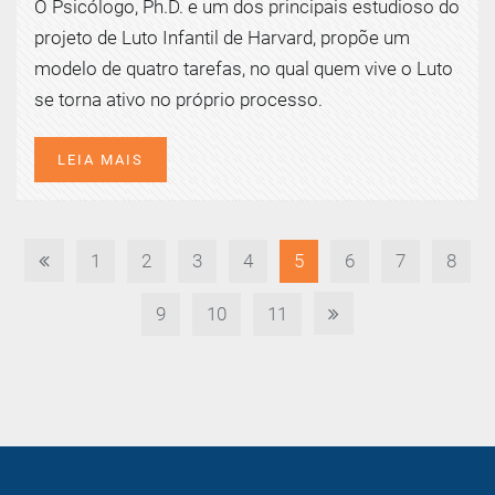
O Psicólogo, Ph.D. e um dos principais estudioso do
projeto de Luto Infantil de Harvard, propõe um
modelo de quatro tarefas, no qual quem vive o Luto
se torna ativo no próprio processo.
LEIA MAIS
1
2
3
4
5
6
7
8
9
10
11