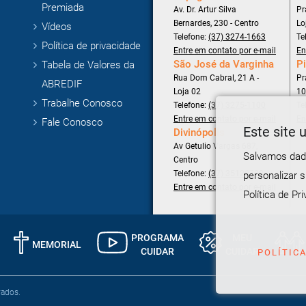
Premiada
Av. Dr. Artur Silva
Pr
Bernardes, 230 - Centro
Lo
Vídeos
Telefone:
(37) 3274-1663
Te
Política de privacidade
Entre em contato por e-mail
En
São José da Varginha
Pi
Tabela de Valores da
Rua Dom Cabral, 21 A -
Pr
ABREDIF
Loja 02
10
Trabalhe Conosco
Telefone:
(37) 3275-1100
Te
Entre em contato por e-mail
En
Fale Conosco
Este site u
Divinópolis
Av Getulio Vargas 687,
Salvamos dado
Centro
Telefone:
(37) 35120700
personalizar 
Entre em contato por e-mail
Política de Pri
PROGRAMA
MEU
MEMORIAL
CUIDAR
CUIDAR
POLÍTIC
vados.