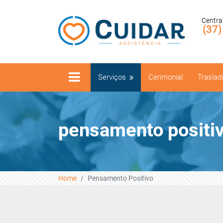
Centra
(37
Serviços
Cerimonial
Traslad
pensamento positi
Home
Pensamento Positivo