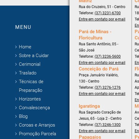
Matriz
C
Rua do Cruzeiro, 51 - Centro
Ru
Telefone:
(37) 3231-6700
18
Entre em contato por e-mail
Te
En
MENU
Pará de Minas -
Pa
Floricultura
C
Rua Santo Antônio, 05 -
Ru
Home
São José
Ce
Sobre a Cuidar
Telefone:
(37) 3236-5600
Te
Entre em contato por e-mail
En
Cerimonial
Conceição do Pará
Fl
Traslado
Praça Januário Valério,
Ru
Técnicas de
130 - Centro
As
Telefone:
(37) 3276-1276
Ap
Preparação
Entre em contato por e-mail
Te
Horizontes
En
Igaratinga
M
Convalescença
Rua Sagrado Coração de
Av
Blog
Jesus, 65 - Loja 2 - Centro
Ce
Coroas e Arranjos
Telefone:
(37) 3246-1300
Te
Entre em contato por e-mail
En
Promoção Parcela
Papagaios
P