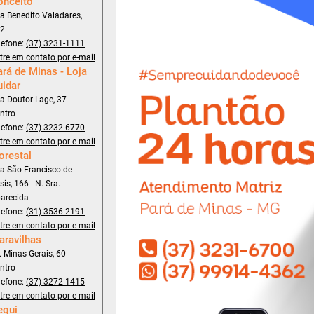
onceito
a Benedito Valadares,
2
lefone:
(37) 3231-1111
tre em contato por e-mail
rá de Minas - Loja
uidar
a Doutor Lage, 37 -
ntro
lefone:
(37) 3232-6770
tre em contato por e-mail
orestal
a São Francisco de
sis, 166 - N. Sra.
arecida
lefone:
(31) 3536-2191
tre em contato por e-mail
aravilhas
. Minas Gerais, 60 -
ntro
lefone:
(37) 3272-1415
tre em contato por e-mail
equi