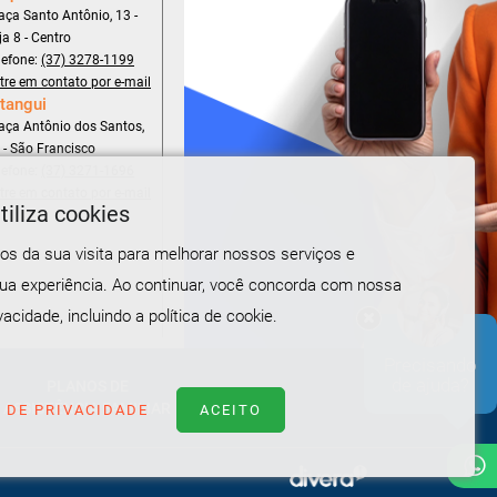
aça Santo Antônio, 13 -
ja 8 - Centro
lefone:
(37) 3278-1199
tre em contato por e-mail
tangui
aça Antônio dos Santos,
 - São Francisco
lefone:
(37) 3271-1696
tre em contato por e-mail
tiliza cookies
s da sua visita para melhorar nossos serviços e
sua experiência. Ao continuar, você concorda com nossa
vacidade, incluindo a política de cookie.
Precisando
de ajuda?
PLANOS DE
ASSISTÊNCIA FAMILIAR
A DE PRIVACIDADE
ACEITO