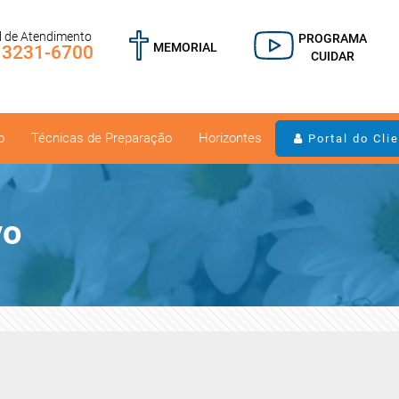
l de Atendimento
PROGRAMA
MEMORIAL
) 3231-6700
CUIDAR
o
Técnicas de Preparação
Horizontes
Portal do Cli
vo