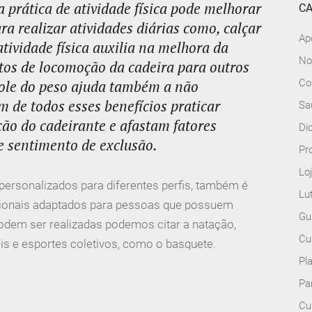
a prática de atividade física pode melhorar
CA
a realizar atividades diárias como, calçar
Ap
atividade física auxilia na melhora da
No
os de locomoção da cadeira para outros
role do peso ajuda também a não
Co
m de todos esses benefícios praticar
Sa
ação do cadeirante e afastam fatores
Di
e sentimento de exclusão.
Pr
Lo
 personalizados para diferentes perfis, também é
Lu
ncionais adaptados para pessoas que possuem
Gu
 podem ser realizadas podemos citar a natação,
Cu
ais e esportes coletivos, como o basquete.
Pl
Pa
Cu