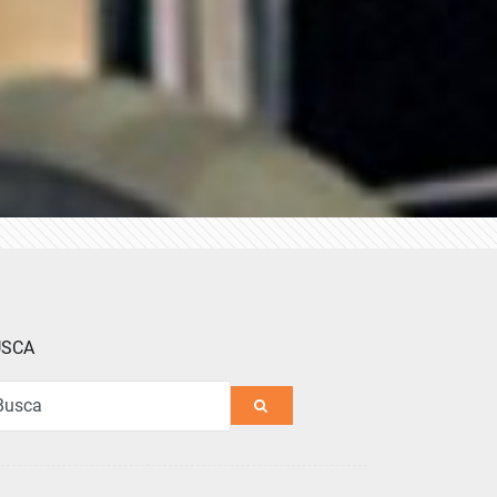
USCA
a