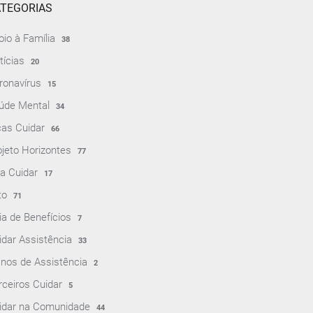
TEGORIAS
oio à Família
38
tícias
20
ronavírus
15
úde Mental
34
cas Cuidar
66
ojeto Horizontes
77
ja Cuidar
17
to
71
ia de Benefícios
7
idar Assistência
33
anos de Assistência
2
rceiros Cuidar
5
idar na Comunidade
44