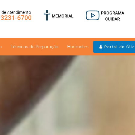
l de Atendimento
PROGRAMA
MEMORIAL
) 3231-6700
CUIDAR
o
Técnicas de Preparação
Horizontes
Portal do Cli